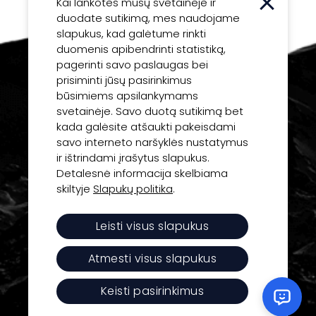
Kai lankotės mūsų svetainėje ir
duodate sutikimą, mes naudojame
slapukus, kad galėtume rinkti
duomenis apibendrinti statistiką,
pagerinti savo paslaugas bei
prisiminti jūsų pasirinkimus
būsimiems apsilankymams
svetainėje. Savo duotą sutikimą bet
kada galėsite atšaukti pakeisdami
savo interneto naršyklės nustatymus
Inovatyvios idėjos ir technologijos jūsų verslo
ir ištrindami įrašytus slapukus.
sėkmei.
Detalesnė informacija skelbiama
skiltyje
Slapukų politika
.
UAB “Daisoras”
Leisti visus slapukus
Įm. kodas: 125430270
Atmesti visus slapukus
PVM kodas: LT254302716
J. Basanavičiaus g. 1, LT-01118 Vilnius
Keisti pasirinkimus
Tel.:
+370 650 73777