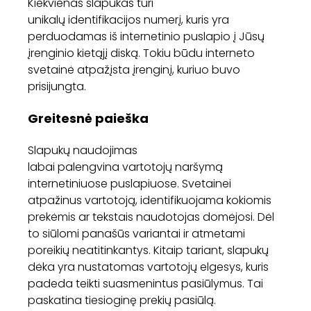
Kiekvienas slapukas turi
unikalų identifikacijos numerį, kuris yra
perduodamas iš internetinio puslapio į Jūsų
įrenginio kietąjį diską. Tokiu būdu interneto
svetainė atpažįsta įrenginį, kuriuo buvo
prisijungta.
Greitesnė paieška
Slapukų naudojimas
labai palengvina vartotojų naršymą
internetiniuose puslapiuose. Svetainei
atpažinus vartotoją, identifikuojama kokiomis
prekėmis ar tekstais naudotojas domėjosi. Dėl
to siūlomi panašūs variantai ir atmetami
poreikių neatitinkantys. Kitaip tariant, slapukų
dėka yra nustatomas vartotojų elgesys, kuris
padeda teikti suasmenintus pasiūlymus. Tai
paskatina tiesioginę prekių pasiūlą.