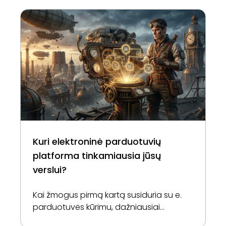
Kuri elektroninė parduotuvių
platforma tinkamiausia jūsų
verslui?
Kai žmogus pirmą kartą susiduria su e.
parduotuvės kūrimu, dažniausiai
pirmasis klausimas būna ne „kaip