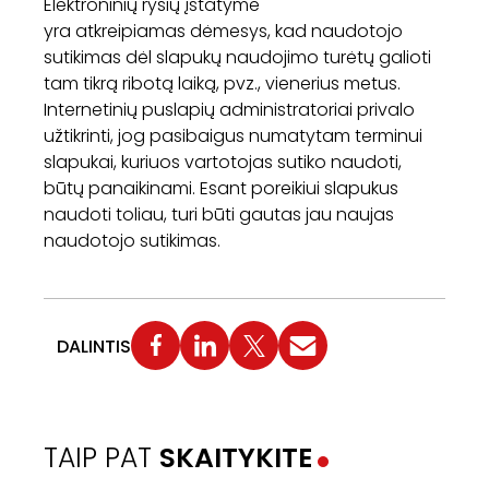
Elektroninių ryšių įstatyme
yra atkreipiamas dėmesys, kad naudotojo
sutikimas dėl slapukų naudojimo turėtų galioti
tam tikrą ribotą laiką, pvz., vienerius metus.
Internetinių puslapių administratoriai privalo
užtikrinti, jog pasibaigus numatytam terminui
slapukai, kuriuos vartotojas sutiko naudoti,
būtų panaikinami. Esant poreikiui slapukus
naudoti toliau, turi būti gautas jau naujas
naudotojo sutikimas.
DALINTIS
TAIP PAT
SKAITYKITE