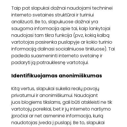
Taip pat slapukai dažnai naudojami techninei
interneto svetainės struktūrai ir turiniui
analizuoti. Be to, slapukuose dažnai yra
saugoma informacija apie tai, kaip lankytojai
naudojasi tam tikra funkcija (pvz, kokią kalbą
vartotojas pasirenka puslapyje ar kokio turinio
informaciją dalinasi socialiniuose tinkluose). Tai
padeda suasmeninti interneto svetainę ir
padaryti ją patrauklesnę vartotojui.
Identifikuojamas anonimiškumas
Kitą vertus, slapukai sukelia realų pavojų
privatumui ir anonimiškumui. Naudojant
juos blogiems tikslams, gali būti atskleisti ne tik
vartotojų poreikiai, bet ir jų interneto naršymo
įpročiai ar net asmeninė informacija, kurią
naudotojas įveda į puslapį. Be to, slapukai