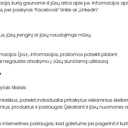
macija, kurią gauname iš jūsų arba apie jus. Informacijos apie 
ui, per paskyras “Facebook” tinkle ar „Linkedin”.
 jus, jūsų įrenginį ar jūsų naudojimąsi mūsų
rmacijos (pvz., informacijos, prašomos pateikti pildant
iai negausite atsakymo į Jūsų siunčiamą užklausą.
?
ais tikslais:
enlaiškius, pateikti individualiai pritaikytus reklaminius skel
klientus, produktus ir paslaugas (įskaitant ir jūsų nuomonės 
nternetines paslaugas, kad galėtume jas pagerinti ir kurti