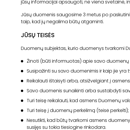
jūsų informacijai apsaugoti, nė viena svetainė, i
Jūsų duomenis saugosime 3 metus po paskutinio 
taip, kad jų negalima būtų atgaminti.
JŪSŲ TEISĖS
Duomenų subjektas, kurio duomenys tvarkomi Duom
Žinoti (būti informuotas) apie savo duomenų t
Susipažinti su savo duomenimis ir kaip jie yra t
Reikalauti ištaisyti arba, atsižvelgiant į asm
Savo duomenis sunaikinti arba sustabdyti savo
Turi teisę reikalauti, kad asmens Duomenų val
Turi teisę į duomenų perkėlimą (teisė perkelti);
Nesutikti, kad būtų tvarkomi asmens duomenys, k
susijęs su tokia tiesiogine rinkodara.