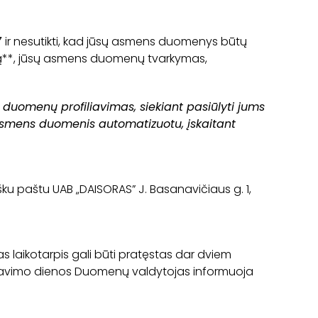
7
ir nesutikti, kad jūsų asmens duomenys būtų
vimą**, jūsų asmens duomenų tvarkymas,
 duomenų profiliavimas, siekiant pasiūlyti jums
i asmens duomenis automatizuotu, įskaitant
išku paštu UAB „DAISORAS” J. Basanavičiaus g. 1,
as laikotarpis gali būti pratęstas dar dviem
 gavimo dienos Duomenų valdytojas informuoja