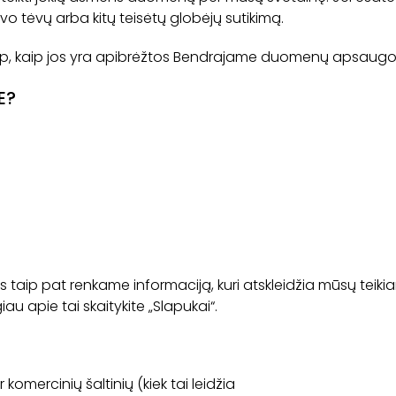
o tėvų arba kitų teisėtų globėjų sutikimą.
p, kaip jos yra apibrėžtos Bendrajame duomenų apsaugos
E?
es taip pat renkame informaciją, kuri atskleidžia mūsų t
u apie tai skaitykite „Slapukai“.
 komercinių šaltinių (kiek tai leidžia