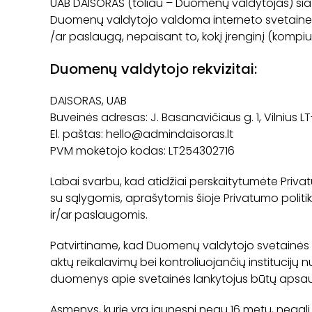
UAB DAISORAS (toliau – Duomenų valdytojas) šia
Duomenų valdytojo valdoma interneto svetaine. Pr
/ar paslaugą, nepaisant to, kokį įrenginį (kompiute
Duomenų valdytojo rekvizitai:
DAISORAS, UAB
Buveinės adresas: J. Basanavičiaus g. 1, Vilnius LT
El. paštas: hello@admindaisoras.lt
PVM mokėtojo kodas: LT254302716
Labai svarbu, kad atidžiai perskaitytumėte Priva
su sąlygomis, aprašytomis šioje Privatumo politi
ir/ar paslaugomis.
Patvirtiname, kad Duomenų valdytojo svetainės l
aktų reikalavimų bei kontroliuojančių institucij
duomenys apie svetainės lankytojus būtų apsaug
Asmenys, kurie yra jaunesni negu 16 metų, negali