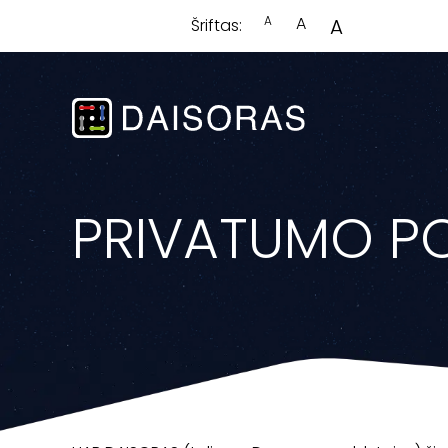
A
A
A
Šriftas:
PRIVATUMO PO