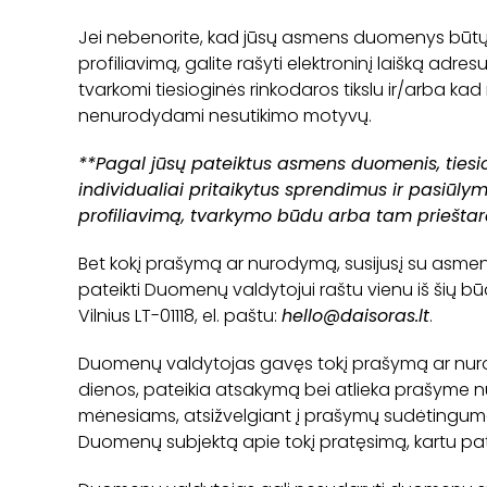
Jei nebenorite, kad jūsų asmens duomenys būtų tv
profiliavimą, galite rašyti elektroninį laišką adres
tvarkomi tiesioginės rinkodaros tikslu ir/arba k
nenurodydami nesutikimo motyvų.
**Pagal jūsų pateiktus asmens duomenis, tiesio
individualiai pritaikytus sprendimus ir pasiūl
profiliavimą, tvarkymo būdu arba tam prieštar
Bet kokį prašymą ar nurodymą, susijusį su asme
pateikti Duomenų valdytojui raštu vienu iš šių būd
Vilnius LT-01118, el. paštu:
hello@daisoras.lt
.
Duomenų valdytojas gavęs tokį prašymą ar nuro
dienos, pateikia atsakymą bei atlieka prašyme nur
mėnesiams, atsižvelgiant į prašymų sudėtingumą
Duomenų subjektą apie tokį pratęsimą, kartu pa