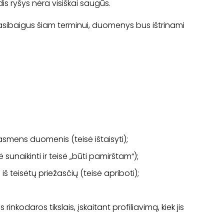
is ryšys nėra visiškai saugūs.
sibaigus šiam terminui, duomenys bus ištrinami
asmens duomenis (teisė ištaisyti);
naikinti ir teisė „būti pamirštam“);
teisėtų priežasčių (teisė apriboti);
kodaros tikslais, įskaitant profiliavimą, kiek jis