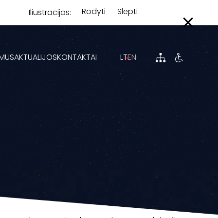
Rodyti
Slėpti
Iliustracijos:
 MUS
AKTUALIJOS
KONTAKTAI
LT
EN