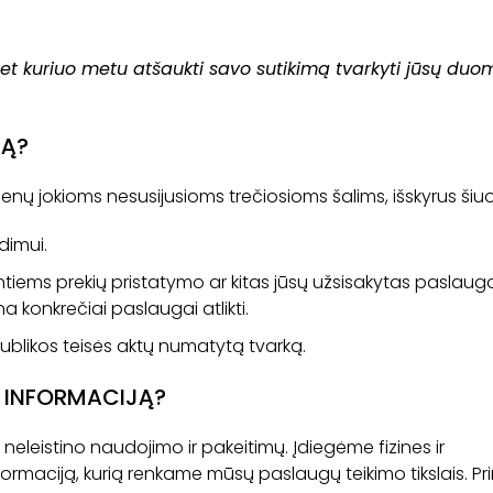
 bet kuriuo metu atšaukti savo sutikimą tvarkyti jūsų du
JĄ?
ų jokioms nesusijusioms trečiosioms šalims, išskyrus šiuo
dimui.
ntiems prekių pristatymo ar kitas jūsų užsisakytas paslaug
a konkrečiai paslaugai atlikti.
ublikos teisės aktų numatytą tvarką.
 INFORMACIJĄ?
eistino naudojimo ir pakeitimų. Įdiegėme fizines ir
rmaciją, kurią renkame mūsų paslaugų teikimo tikslais. P