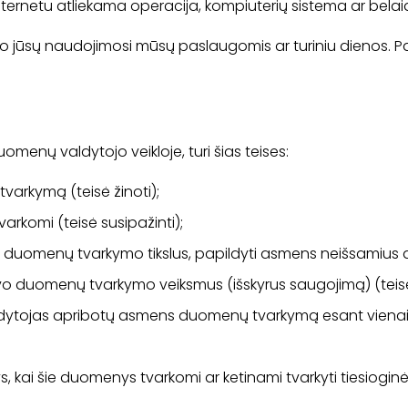
nternetu atliekama operacija, kompiuterių sistema ar belaid
jūsų naudojimosi mūsų paslaugomis ar turiniu dienos. Pa
enų valdytojo veikloje, turi šias teises:
varkymą (teisė žinoti);
varkomi (teisė susipažinti);
ens duomenų tvarkymo tikslus, papildyti asmens neišsamius 
 duomenų tvarkymo veiksmus (išskyrus saugojimą) (teisė su
dytojas apribotų asmens duomenų tvarkymą esant vienai iš 
ai šie duomenys tvarkomi ar ketinami tvarkyti tiesioginės rin