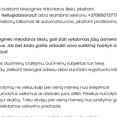
arkomi tiesioginės rinkodaros tikslu, įskaitant
u
hello@daisoras.lt
arba skambinti telefonu
+3706507377
ad nebūtų taikomas tik automatizuotas, įskaitant profilia
ginės rinkodaros tikslu, gali būti vykdomas jūsų asmens
ymus. Jūs bet kada galite atšaukti savo sutikimą tvarkyt
auti
.
ns duomenų tvarkymu, Duomenų subjektas turi teisę
ų: įteikiant tiesiogiai adresu arba siunčiam registruotu la
dymą, ne vėliau kaip per vieną mėnesį nuo kreipimosi
odytus veiksmus ar atsisako juos atlikti. Prireikus nurodyt
 ir skaičių. Tokiu atveju, per vieną mėnesį nuo prašymo
teikdamas vėlavimo priežastis.