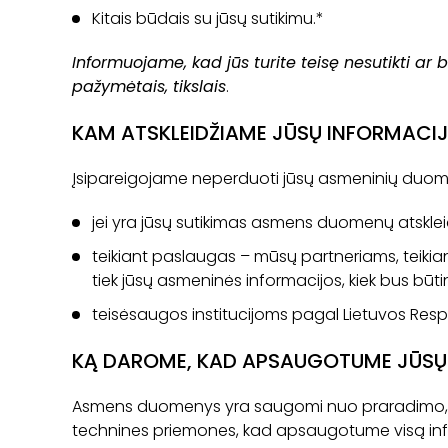
Kitais būdais su jūsų sutikimu.*
Informuojame, kad jūs turite teisę nesutikti ar
pažymėtais, tikslais
.
KAM ATSKLEIDŽIAME JŪSŲ INFORMACI
Įsipareigojame neperduoti jūsų asmeninių duomen
jei yra jūsų sutikimas asmens duomenų atsklei
teikiant paslaugas – mūsų partneriams, teikia
tiek jūsų asmeninės informacijos, kiek bus būtin
teisėsaugos institucijoms pagal Lietuvos Resp
KĄ DAROME, KAD APSAUGOTUME JŪSŲ
Asmens duomenys yra saugomi nuo praradimo, nel
technines priemones, kad apsaugotume visą info