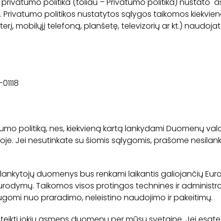
 privatumo politika (toliau – Privatumo politika) nusta
ivatumo politikos nustatytos sąlygos taikomos kiekvieną k
rį, mobilųjį telefoną, planšetę, televizorių ar kt.) naudojat
-01118
tumo politiką, nes, kiekvieną kartą lankydami Duomenų vald
koje. Jei nesutinkate su šiomis sąlygomis, prašome nesilan
ankytojų duomenys bus renkami laikantis galiojančių Euro
ų nurodymų. Taikomos visos protingos techninės ir administ
omi nuo praradimo, neleistino naudojimo ir pakeitimų.
 teikti jokių asmens duomenų per mūsų svetainę. Jei esate 