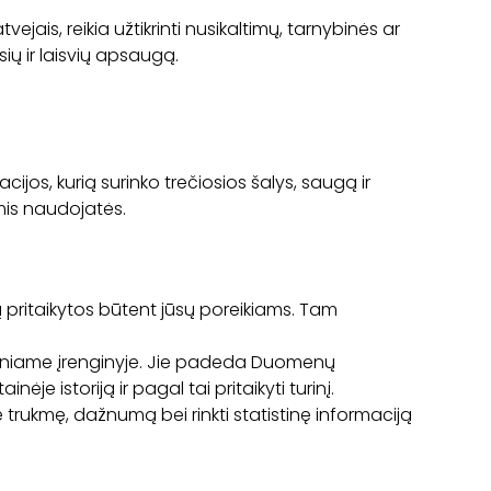
jais, reikia užtikrinti nusikaltimų, tarnybinės ar
ių ir laisvių apsaugą.
os, kurią surinko trečiosios šalys, saugą ir
mis naudojatės.
ų pritaikytos būtent jūsų poreikiams. Tam
aliniame įrenginyje. Jie padeda Duomenų
je istoriją ir pagal tai pritaikyti turinį.
 trukmę, dažnumą bei rinkti statistinę informaciją