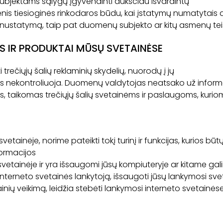
bjektams sąlygų įgyvendinti aukščiau išvardintų
is tiesioginės rinkodaros būdu, kai įstatymų numatytais atve
r nustatymą, taip pat duomenų subjekto ar kitų asmenų teis
S IR PRODUKTAI MŪSŲ SVETAINĖSE
rečiųjų šalių reklaminių skydelių, nuorodų į jų
 nekontroliuoja. Duomenų valdytojas neatsako už informacij
s, taikomas trečiųjų šalių svetainėms ir paslaugoms, kurio
ainėje, norime pateikti tokį turinį ir funkcijas, kurios būt
formacijos
 svetainėje ir yra išsaugomi jūsų kompiuteryje ar kitame g
nterneto svetainės lankytoją, išsaugoti jūsų lankymosi svetainė
inių veikimą, leidžia stebėti lankymosi interneto svetainėse