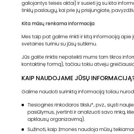
galiojantys teisės aktai) ir susieti ją su kita infor
tinklų paslaugų, kai prie jų prisijungiate, pavyzdži
Kita mūsų renkama informacija
Mes taip pat galime rinkti ir kitą informaciją apie
svetainės turiniu su jūsų sutikimu.
Jūs galite rinktis nepateikti mums tam tikros info
kontaktinę formą), tačiau tokiu atveju greičiaus
KAIP NAUDOJAME JŪSŲ INFORMACIJĄ
Galime naudoti surinktą informaciją toliau nurodyt
Tiesioginės rinkodaros tikslu*, pvz., siųsti nauji
pasiūlymus, įvertinti ir analizuoti savo rinką, 
apklausų organizavimą).
Sužinoti, kaip žmonės naudoja mūsų teikiamas i