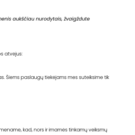
omenis aukščiau nurodytais, žvaigždute
s atvejus:
as. Šiems paslaugų tiekėjams mes suteiksime tik
rimename, kad, nors ir imamės tinkamų veiksmų