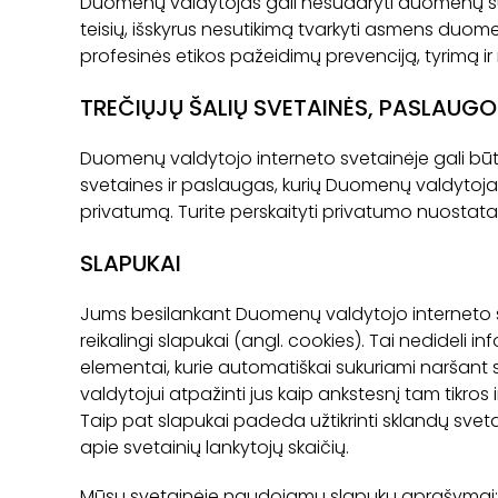
Duomenų valdytojas gali nesudaryti duomenų su
teisių, išskyrus nesutikimą tvarkyti asmens duomen
profesinės etikos pažeidimų prevenciją, tyrimą i
TREČIŲJŲ ŠALIŲ SVETAINĖS, PASLAUGO
Duomenų valdytojo interneto svetainėje gali būti t
svetaines ir paslaugas, kurių Duomenų valdytojas
privatumą. Turite perskaityti privatumo nuostata
SLAPUKAI
Jums besilankant Duomenų valdytojo interneto svet
reikalingi slapukai (angl. cookies). Tai nedideli in
elementai, kurie automatiškai sukuriami naršant
valdytojui atpažinti jus kaip ankstesnį tam tikros i
Taip pat slapukai padeda užtikrinti sklandų sveta
apie svetainių lankytojų skaičių.
Mūsų svetainėje naudojamų slapukų aprašymai: