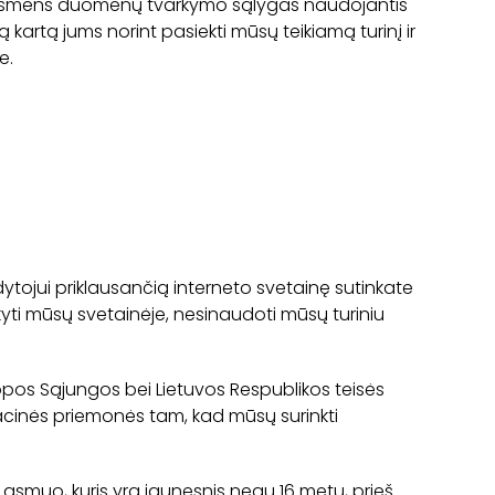
to asmens duomenų tvarkymo sąlygas naudojantis
artą jums norint pasiekti mūsų teikiamą turinį ir
e.
ytojui priklausančią interneto svetainę sutinkate
kyti mūsų svetainėje, nesinaudoti mūsų turiniu
pos Sąjungos bei Lietuvos Respublikos teisės
racinės priemonės tam, kad mūsų surinkti
asmuo, kuris yra jaunesnis negu 16 metų, prieš