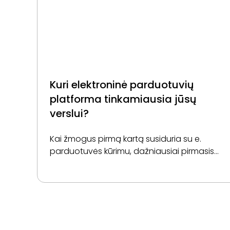
Kuri elektroninė parduotuvių
platforma tinkamiausia jūsų
verslui?
Kai žmogus pirmą kartą susiduria su e.
parduotuvės kūrimu, dažniausiai pirmasis
klausimas būna ne „kaip parduoti”, o „kur
parduoti”. Internete greitai atsiranda
pavadinimai — Shopify, WooCommerce,
PrestaShop, Magento — ir…