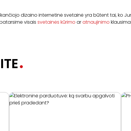
aikančiojo dizaino internetinė svetainė yra būtent tai, ko Jum
 patarsime visais
svetainės kūrimo
ar
atnaujinimo
klausimai
ITE