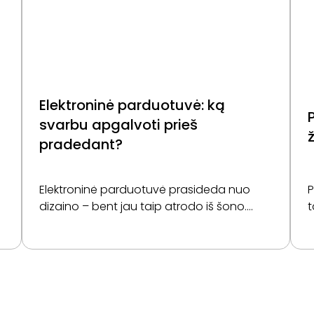
Elektroninė parduotuvė: ką
svarbu apgalvoti prieš
ž
pradedant?
Elektroninė parduotuvė prasideda nuo
P
dizaino – bent jau taip atrodo iš šono.
t
Spalvos, išdėstymas, produktų nuotraukos
s
– visa tai tikrai svarbu ir tikrai veikia pirkėjo
v
sprendimą. Tačiau gražiai atrodanti
p
parduotuvė…
į