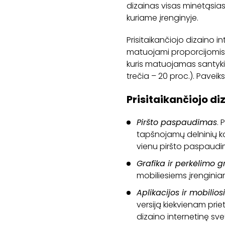
dizainas visas minėtąsias 
kuriame įrenginyje.
Prisitaikančiojo dizaino 
matuojami proporcijomis, o 
kuris matuojamas santykin
trečia – 20 proc.). Paveiks
Prisitaikančiojo di
Piršto paspaudimas
. 
tapšnojamų delninių kom
vienu piršto paspaudi
Grafika ir perkėlimo gr
mobiliesiems įrenginia
Aplikacijos ir mobilios
versiją kiekvienam priet
dizaino internetinę sv