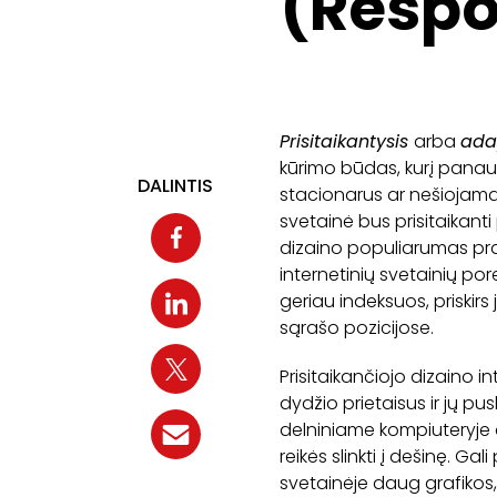
(Respo
Prisitaikantysis
arba
ada
kūrimo būdas, kurį panaud
DALINTIS
stacionarus ar nešiojamas
svetainė bus prisitaikanti
dizaino populiarumas prad
internetinių svetainių por
geriau indeksuos, priskir
sąrašo pozicijose.
Prisitaikančiojo dizaino i
dydžio prietaisus ir jų pu
delniniame kompiuteryje a
reikės slinkti į dešinę. Ga
svetainėje daug grafikos,