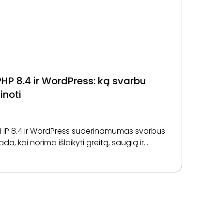
PHP 8.4 ir WordPress: ką svarbu
inoti
HP 8.4 ir WordPress suderinamumas svarbus
ada, kai norima išlaikyti greitą, saugią ir
tabiliai veikiančią svetainę. Naujesnė PHP
ersija padeda išlaikyti tvarkingą techninį
agrindą, tačiau prieš atnaujinimą svarbu
vertinti temos,…