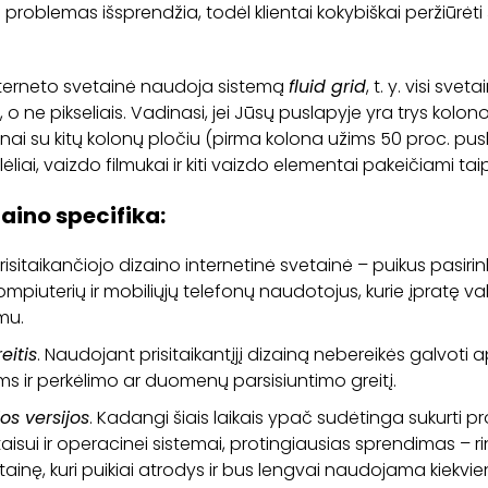
problemas išsprendžia, todėl klientai kokybiškai peržiūrėti 
interneto svetainė naudoja sistemą
fluid grid
, t. y. visi sve
ne pikseliais. Vadinasi, jei Jūsų puslapyje yra trys kolonos,
ai su kitų kolonų pločiu (pirma kolona užims 50 proc. pusl
lėliai, vaizdo filmukai ir kiti vaizdo elementai pakeičiami tai
zaino specifika:
Prisitaikančiojo dizaino internetinė svetainė – puikus pasir
piuterių ir mobiliųjų telefonų naudotojus, kurie įpratę val
mu.
eitis
. Naudojant prisitaikantįjį dizainą nebereikės galvoti
ms ir perkėlimo ar duomenų parsisiuntimo greitį.
ios versijos
. Kadangi šiais laikais ypač sudėtinga sukurti p
aisui ir operacinei sistemai, protingiausias sprendimas – rin
etainę, kuri puikiai atrodys ir bus lengvai naudojama kiek