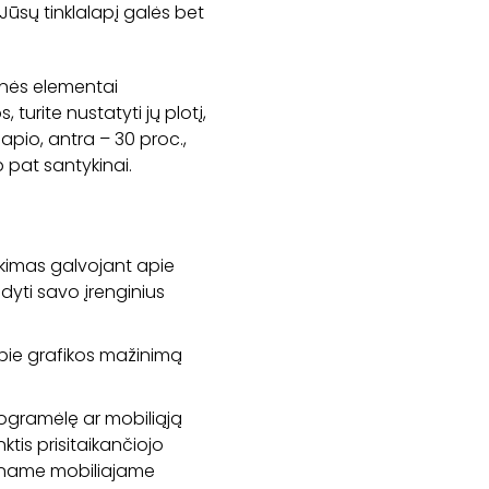
Jūsų tinklalapį galės bet
tainės elementai
 turite nustatyti jų plotį,
apio, antra – 30 proc.,
p pat santykinai.
inkimas galvojant apie
dyti savo įrenginius
 apie grafikos mažinimą
rogramėlę ar mobiliąją
ktis prisitaikančiojo
viename mobiliajame