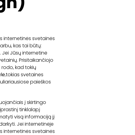
gn)
us internetinės svetainės
arbu, kas tai būtų:
 Jei Jūsų internetinė
etainių. Prisitaikančiojo
 rodo, kad tokių
le
,tokias svetaines
puliariausiose paieškos
ojančiais į skirtingo
rastinį tinklalapį
tyti visą informaciją jį
arkyti. Jei internetinėje
s internetinės svetainės