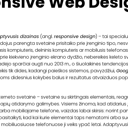
nsive Web Desi
ptyvusis dizainas
(angl.
responsive design
) – tai special
ojus parengta svetainė prisitaiko prie įrenginio tipo, nesv
is kompiuteris, delninis kompiuteris ar mobilusis telefonas.
 prie kiekvieno įrenginio ekrano dydžio, nebereikės keleto sv
ėjo sparčiai augti nuo 2013 m., o šiuolaikinės tendencijos
eikis tik didės, kadangi paieškos sistemos, pavyzdžiui,
Goog
s joms didesnius kokybės balus ir rezultatus atvaizduos po
nterneto svetainė – svetainė su skirtingais elementais, reagu
slapių atidarymo galimybes. Visiems žinoma, kad atidarius įp
rba mobiliajame telefone, vaizdas labai skirsis: norint pama
li pasitaikyti, kad kai kurie elementai taps nematomi arba sud
 mobiliuosiuose telefonuose ji veiks ypač lėtai. Adaptyvusi