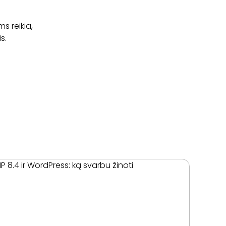
s reikia,
s.