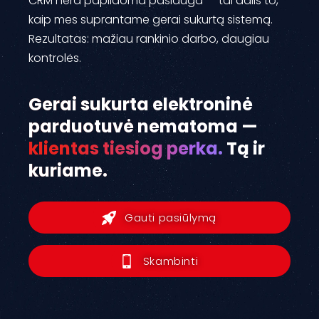
CRM nėra papildoma paslauga — tai dalis to,
kaip mes suprantame gerai sukurtą sistemą.
Rezultatas: mažiau rankinio darbo, daugiau
kontrolės.
Gerai sukurta elektroninė
parduotuvė nematoma —
klientas tiesiog perka.
Tą ir
kuriame.
Gauti pasiūlymą
Skambinti