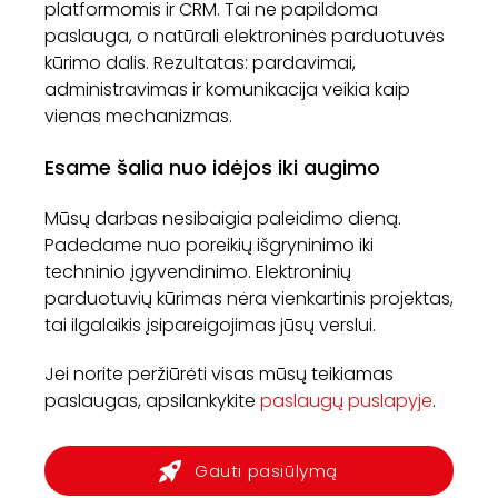
platformomis ir CRM. Tai ne papildoma
paslauga, o natūrali elektroninės parduotuvės
kūrimo dalis. Rezultatas: pardavimai,
administravimas ir komunikacija veikia kaip
vienas mechanizmas.
Esame šalia nuo idėjos iki augimo
Mūsų darbas nesibaigia paleidimo dieną.
Padedame nuo poreikių išgryninimo iki
techninio įgyvendinimo. Elektroninių
parduotuvių kūrimas nėra vienkartinis projektas,
tai ilgalaikis įsipareigojimas jūsų verslui.
Jei norite peržiūrėti visas mūsų teikiamas
paslaugas, apsilankykite
paslaugų puslapyje
.
Gauti pasiūlymą