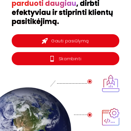
parduoti daugiau
, dirbti
efektyviau ir stiprinti klientų
pasitikėjimą.
Gauti pasiūlymą
Skambinti