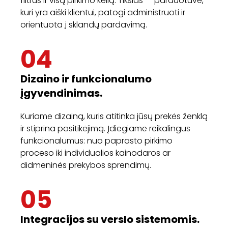
filtrus ir visą pirkimo kelią. Tikslas — parduotuvė,
kuri yra aiški klientui, patogi administruoti ir
orientuota į sklandų pardavimą.
04
Dizaino ir funkcionalumo
įgyvendinimas.
Kuriame dizainą, kuris atitinka jūsų prekės ženklą
ir stiprina pasitikėjimą. Įdiegiame reikalingus
funkcionalumus: nuo paprasto pirkimo
proceso iki individualios kainodaros ar
didmeninės prekybos sprendimų.
05
Integracijos su verslo sistemomis.