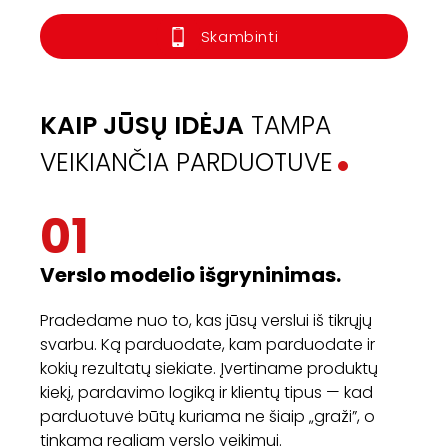
Skambinti
KAIP JŪSŲ IDĖJA
TAMPA
VEIKIANČIA PARDUOTUVE
01
Verslo modelio išgryninimas.
Pradedame nuo to, kas jūsų verslui iš tikrųjų
svarbu. Ką parduodate, kam parduodate ir
kokių rezultatų siekiate. Įvertiname produktų
kiekį, pardavimo logiką ir klientų tipus — kad
parduotuvė būtų kuriama ne šiaip „graži”, o
tinkama realiam verslo veikimui.