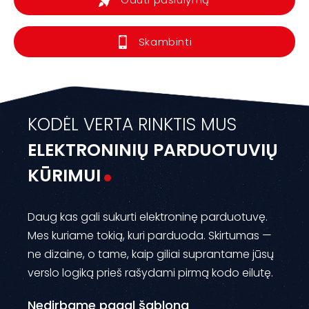
Skambinti
KODĖL VERTA RINKTIS MUS
ELEKTRONINIŲ PARDUOTUVIŲ
KŪRIMUI
Daug kas gali sukurti elektroninę parduotuvę.
Mes kuriame tokią, kuri parduoda. Skirtumas —
ne dizaine, o tame, kaip giliai suprantame jūsų
verslo logiką prieš rašydami pirmą kodo eilutę.
Nedirbame pagal šabloną