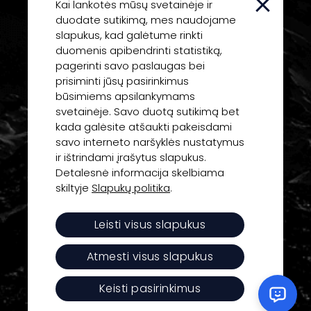
Kai lankotės mūsų svetainėje ir
duodate sutikimą, mes naudojame
slapukus, kad galėtume rinkti
duomenis apibendrinti statistiką,
pagerinti savo paslaugas bei
Inovatyvios idėjos ir technologijos jūsų verslo
prisiminti jūsų pasirinkimus
sėkmei.
būsimiems apsilankymams
svetainėje. Savo duotą sutikimą bet
kada galėsite atšaukti pakeisdami
UAB “Daisoras”
savo interneto naršyklės nustatymus
ir ištrindami įrašytus slapukus.
Įm. kodas: 125430270
Detalesnė informacija skelbiama
skiltyje
Slapukų politika
.
PVM kodas: LT254302716
J. Basanavičiaus g. 1, LT-01118 Vilnius
Leisti visus slapukus
Tel.:
+370 650 73777
Atmesti visus slapukus
El.p.:
hello@daisoras.lt
Keisti pasirinkimus