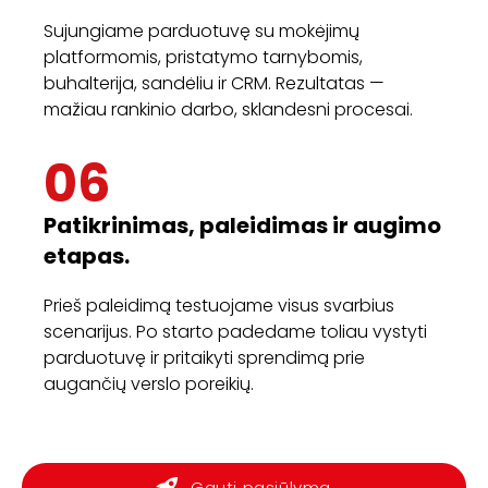
Sujungiame parduotuvę su mokėjimų
platformomis, pristatymo tarnybomis,
buhalterija, sandėliu ir CRM. Rezultatas —
mažiau rankinio darbo, sklandesni procesai.
06
Patikrinimas, paleidimas ir augimo
etapas.
Prieš paleidimą testuojame visus svarbius
scenarijus. Po starto padedame toliau vystyti
parduotuvę ir pritaikyti sprendimą prie
augančių verslo poreikių.
Gauti pasiūlymą