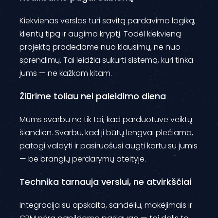
Kiekvienas verslas turi savitą pardavimo logiką,
klientų tipą ir augimo kryptį. Todėl kiekvieną
projektą pradedame nuo klausimų, ne nuo
sprendimų. Tai leidžia sukurti sistemą, kuri tinka
jums — ne kažkam kitam.
Žiūrime toliau nei paleidimo diena
Mums svarbu ne tik tai, kad parduotuvė veiktų
šiandien. Svarbu, kad ji būtų lengvai plečiama,
patogi valdyti ir pasiruošusi augti kartu su jumis
— be brangių perdarymų ateityje.
Technika tarnauja verslui, ne atvirkščiai
Integracija su apskaita, sandėliu, mokėjimais ir