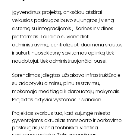
Įgyvendinus projektą, anksčiau atskirai
veikusios paslaugos buvo sujungtos į vieną
sistemą su integracijomis į išorines ir vidines
platformas. Tai leido suvienodinti
administravimą, centralizuoti duomenų srautus
ir sukurti nuoseklesnę savitarnos aplinką tiek
naudotojui, tiek administruojančiai pusei.
Sprendimas įdiegtas užsakovo infrastruktūroje
su adaptyviu dizainu, pilnu testavimu,
mokomąja medžiaga ir darbuotojų mokymais.
Projektas aktyviai vystomas ir šiandien.
Projektas svarbus tuo, kad sujungė miesto
gyventojams aktualias transporto ir parkavimo
paslaugas į vieną techniškai vientisą
savitarnos aplinką. Toks sprendimas