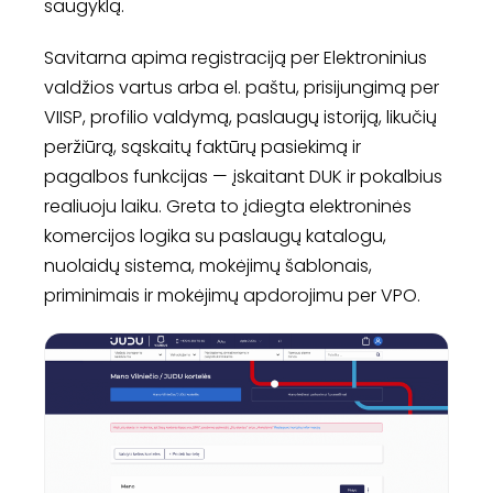
saugyklą.
Savitarna apima registraciją per Elektroninius
valdžios vartus arba el. paštu, prisijungimą per
VIISP, profilio valdymą, paslaugų istoriją, likučių
peržiūrą, sąskaitų faktūrų pasiekimą ir
pagalbos funkcijas — įskaitant DUK ir pokalbius
realiuoju laiku. Greta to įdiegta elektroninės
komercijos logika su paslaugų katalogu,
nuolaidų sistema, mokėjimų šablonais,
priminimais ir mokėjimų apdorojimu per VPO.