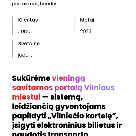
parkavimas, baudos
Klientas
Metai
JUDU
2023
Svetainė
judu.lt
Sukūrėme
vieningą
savitarnos portalą Vilniaus
miestui
— sistemą,
leidžiančią gyventojams
papildyti „Vilniečio kortelę”,
įsigyti elektroninius bilietus ir
naudotis transporto